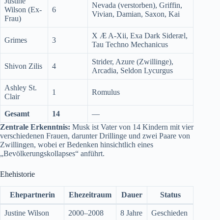
Justine
Nevada (verstorben), Griffin,
Wilson (Ex-
6
Vivian, Damian, Saxon, Kai
Frau)
X Æ A-Xii, Exa Dark Sideræl,
Grimes
3
Tau Techno Mechanicus
Strider, Azure (Zwillinge),
Shivon Zilis
4
Arcadia, Seldon Lycurgus
Ashley St.
1
Romulus
Clair
Gesamt
14
—
Zentrale Erkenntnis:
Musk ist Vater von 14 Kindern mit vier
verschiedenen Frauen, darunter Drillinge und zwei Paare von
Zwillingen, wobei er Bedenken hinsichtlich eines
„Bevölkerungskollapses“ anführt.
Ehehistorie
Ehepartnerin
Ehezeitraum
Dauer
Status
Justine Wilson
2000–2008
8 Jahre
Geschieden