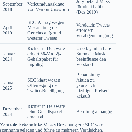
Jury befand Musk
September
Verleumdungsklage
für nicht haftbar
2018
von Vernon Unsworth
(Dez 2019)
SEC-Antrag wegen
Vergleich: Tweets
April
Missachtung des
erfordern
2019
Gerichts aufgrund
Vorabgenehmigung
weiterer Tweets
Richter in Delaware
Urteil: „unfassbare
Januar
erklärt 56-Mrd.-$-
Summe“; Musk
2024
Gehaltspaket für
beeinflusste den
ungültig
Vorstand
Behauptung:
SEC klagt wegen
Aktien zu
Januar
Offenlegung der
„künstlich
2025
Twitter-Beteiligung
niedrigen Preisen“
gekauft
Richter in Delaware
Dezember
lehnt Gehaltspaket
Berufung anhängig
2024
erneut ab
Zentrale Erkenntnis:
Musks Beziehung zur SEC war
spannungsgeladen und führte zu mehreren Vergleichen,