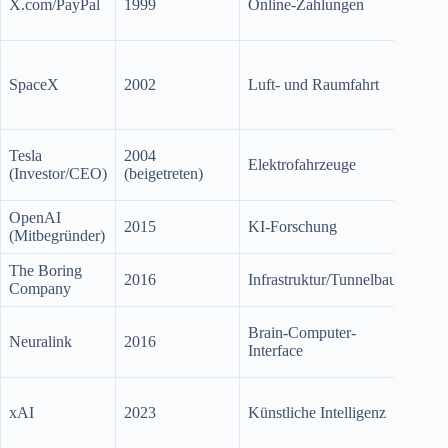
X.com/PayPal
1999
Online-Zahlungen
Mrd.
eBay
Priva
bewer
SpaceX
2002
Luft- und Raumfahrt
800
Milli
Börse
Tesla
2004
Elektrofahrzeuge
(NA
(Investor/CEO)
(beigetreten)
TSL
OpenAI
2018
2015
KI-Forschung
(Mitbegründer)
ausg
The Boring
2016
Infrastruktur/Tunnelbau
Priva
Company
Priva
Brain-Computer-
Neuralink
2016
klini
Interface
Studi
Priva
xAI
2023
Künstliche Intelligenz
fusio
X