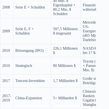
40 Mio. $
Eigenkapital +
Finanzierung
2008
Serie E + Schulden
80,2 Mio. $
während der Kri
Schulden
Mercedes-Benz,
US-
Serie E, F +
597,5 Millionen
2009
Energieminister
Schulden
$ insgesamt
(465 Mio. $
Darlehen)
226,1 Millionen
NASDAQ-Debü
2010
Börsengang (IPO)
$
bei 17 $/Aktie
Toyota (50 Mio. 
2010
Strategisch
80 Millionen $
+ Panasonic (30
Mio. $)
Große strategisc
2017
Tencent-Investition
1,7 Milliarden $
Beteiligung
Chinesische
2017-
Banken für
China-Expansion
5+ Milliarden $
2019
Gigafactory
Shanghai