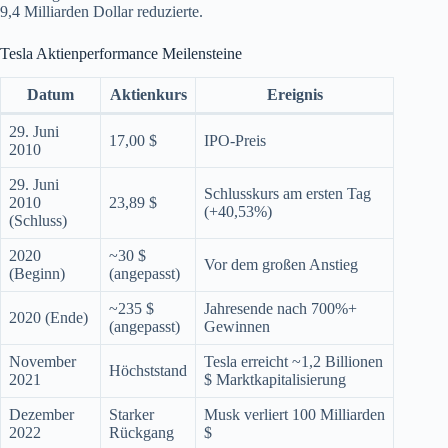
9,4 Milliarden Dollar reduzierte.
Tesla Aktienperformance Meilensteine
Datum
Aktienkurs
Ereignis
29. Juni
17,00 $
IPO-Preis
2010
29. Juni
Schlusskurs am ersten Tag
2010
23,89 $
(+40,53%)
(Schluss)
2020
~30 $
Vor dem großen Anstieg
(Beginn)
(angepasst)
~235 $
Jahresende nach 700%+
2020 (Ende)
(angepasst)
Gewinnen
November
Tesla erreicht ~1,2 Billionen
Höchststand
2021
$ Marktkapitalisierung
Dezember
Starker
Musk verliert 100 Milliarden
2022
Rückgang
$