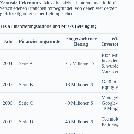
Zentrale Erkenntnis:
Musk hat sieben Unternehmen in fünf
verschiedenen Branchen mitbegründet, von denen vier derzeit
gleichzeitig unter seiner Leitung stehen.
Tesla Finanzierungshistorie und Musks Beteiligung
Eingeworbener
Wichtige
Jahr
Finanzierungsrunde
Betrag
Investoren/Deta
Elon Musk
investierte 6,5 M
2004
Serie A
7,5 Millionen $
$, wurde
Vorsitzender
Geführt von Val
2005
Serie B
13 Millionen $
Equity Partners
VantagePoint,
2006
Serie C
40 Millionen $
Google-Gründer,
JP Morgan
Technology
2007
Serie D
45 Millionen $
Partners, andere