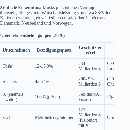
Zentrale Erkenntnis:
Musks persönliches Vermögen
übersteigt die gesamte Wirtschaftsleistung von etwa 83% der
Nationen weltweit, einschließlich entwickelter Länder wie
Dänemark, Neuseeland und Norwegen.
Unternehmensbeteiligungen (2026)
Geschätzter
Unternehmen
Beteiligungsquote
Rolle
Wert
234
CEO,
Tesla
12-15,3%
Milliarden $
Produktarchi
200-336
CEO,
SpaceX
42-54%
Milliarden $
Chefdesigne
X (ehemals
Teil der xAI-
100% (privat)
Eigentümer
Twitter)
Fusion
125
Milliarden $
xAI
Mehrheitseigentümer
Gründer
(fusioniert
mit X)