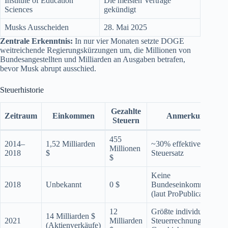
Institute of Education
Die meisten Verträge
Sciences
gekündigt
Musks Ausscheiden
28. Mai 2025
Zentrale Erkenntnis:
In nur vier Monaten setzte DOGE
weitreichende Regierungskürzungen um, die Millionen von
Bundesangestellten und Milliarden an Ausgaben betrafen,
bevor Musk abrupt ausschied.
Steuerhistorie
Gezahlte
Zeitraum
Einkommen
Anmerkungen
Steuern
455
2014–
1,52 Milliarden
~30% effektiver
Millionen
2018
$
Steuersatz
$
Keine
2018
Unbekannt
0 $
Bundeseinkommensteu
(laut ProPublica)
12
Größte individuelle
14 Milliarden $
2021
Milliarden
Steuerrechnung der
(Aktienverkäufe)