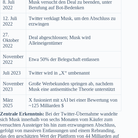
8. Juli
Musk versucht den Deal zu beenden, unter
2022
Berufung auf Bot-Bedenken
12. Juli
Twitter verklagt Musk, um den Abschluss zu
2022
erzwingen
27.
Deal abgeschlossen; Musk wird
Oktober
Alleineigentümer
2022
November
Etwa 50% der Belegschaft entlassen
2022
Juli 2023
Twitter wird in „X“ umbenannt
November
Große Werbekunden springen ab, nachdem
2023
Musk eine antisemitische Theorie unterstützt
März
X fusioniert mit xAI bei einer Bewertung von
2025
~125 Milliarden $
Zentrale Erkenntnis:
Bei der Twitter-Übernahme wandelte
sich Musk innerhalb von sechs Monaten vom Käufer zum
versuchten Aussteiger bis hin zum erzwungenen Abschluss,
gefolgt von massiven Entlassungen und einem Rebranding,
das den geschätzten Wert der Plattform von 44 Milliarden auf