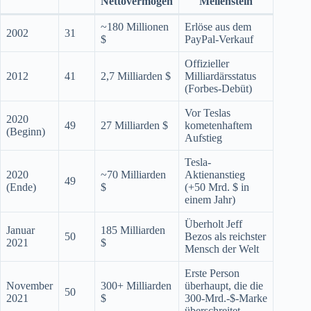
Nettovermögen
Meilenstein
~180 Millionen
Erlöse aus dem
2002
31
$
PayPal-Verkauf
Offizieller
2012
41
2,7 Milliarden $
Milliardärsstatus
(Forbes-Debüt)
Vor Teslas
2020
49
27 Milliarden $
kometenhaftem
(Beginn)
Aufstieg
Tesla-
2020
~70 Milliarden
Aktienanstieg
49
(Ende)
$
(+50 Mrd. $ in
einem Jahr)
Überholt Jeff
Januar
185 Milliarden
50
Bezos als reichster
2021
$
Mensch der Welt
Erste Person
November
300+ Milliarden
überhaupt, die die
50
2021
$
300-Mrd.-$-Marke
überschreitet