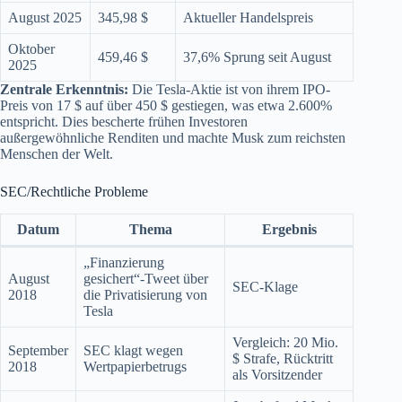
August 2025
345,98 $
Aktueller Handelspreis
Oktober
459,46 $
37,6% Sprung seit August
2025
Zentrale Erkenntnis:
Die Tesla-Aktie ist von ihrem IPO-
Preis von 17 $ auf über 450 $ gestiegen, was etwa 2.600%
entspricht. Dies bescherte frühen Investoren
außergewöhnliche Renditen und machte Musk zum reichsten
Menschen der Welt.
SEC/Rechtliche Probleme
Datum
Thema
Ergebnis
„Finanzierung
August
gesichert“-Tweet über
SEC-Klage
2018
die Privatisierung von
Tesla
Vergleich: 20 Mio.
September
SEC klagt wegen
$ Strafe, Rücktritt
2018
Wertpapierbetrugs
als Vorsitzender