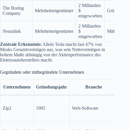
2 Milliarden
The Boring
Mehrheitseigentümer
$
Gründer
Company
eingeworben
2 Milliarden
Neuralink
Mehrheitseigentümer
$
Mitbegründe
eingeworben
Zentrale Erkenntnis:
Allein Tesla macht fast 47% von
Musks Gesamtvermögen aus, was sein Nettovermögen in
hohem Maße abhängig von der Aktienperformance des
Elektroautoherstellers macht.
Gegründete oder mitbegründete Unternehmen
Ak
Unternehmen
Gründungsjahr
Branche
S
1999
Mio. 
Zip2
1995
Web-Software
Com
verka
2002 