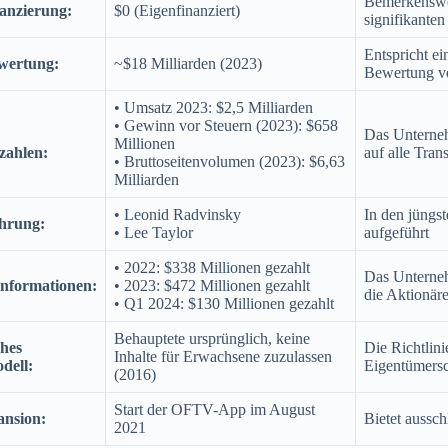
Bemerkenswer
anzierung:
$0 (Eigenfinanziert)
signifikante
Entspricht e
wertung:
~$18 Milliarden (2023)
Bewertung v
• Umsatz 2023: $2,5 Milliarden
• Gewinn vor Steuern (2023): $658
Das Unterneh
Millionen
zahlen:
auf alle Tran
• Bruttoseitenvolumen (2023): $6,63
Milliarden
• Leonid Radvinsky
In den jüngst
hrung:
• Lee Taylor
aufgeführt
• 2022: $338 Millionen gezahlt
Das Unterneh
nformationen:
• 2023: $472 Millionen gezahlt
die Aktionäre
• Q1 2024: $130 Millionen gezahlt
Behauptete ursprünglich, keine
hes
Die Richtlin
Inhalte für Erwachsene zuzulassen
dell:
Eigentümersc
(2016)
Start der OFTV-App im August
ansion:
Bietet ausschl
2021