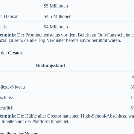
e
$5 Millionen
on Hanson
$4,5 Millionen
uels
$4 Millionen
enntnis
: Der Prominentenstatus vor dem Beitritt zu OnlyFans scheint ei
zial zu sein, da alle Top-Verdiener bereits zuvor berühmt waren.
 der Creator
Bildungsstand
5
llege-Niveau
3
schluss
1
ruflich
5
enntnis
: Die Hälfte aller Creator hat einen High-School-Abschluss, was
 Inhalten auf der Plattform hindeutet.
erteilung der Nutzer