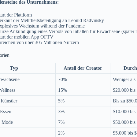
lensteine des Unternehmens:
art der Plattform
erkauf der Mehrheitsbeteiligung an Leonid Radvinsky
xplosives Wachstum während der Pandemie
urze Ankündigung eines Verbots von Inhalten für Erwachsene (später 
tart der mobilen App OFTV
rreichen von über 305 Millionen Nutzern
orien
Typ
Anteil der Creator
Durch
Erwachsene
70%
Weniger als
Wellness
15%
$20.000 bis
 Künstler
5%
Bis zu $50.
Essen
3%
$10.000 bis
nd Mode
7%
$50.000 bis
2%
$5.000 bis 