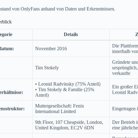
Zustand von OnlyFans anhand von Daten und Erkenntnissen.
rblick
egorie
Details
Z
Die Plattform
datum:
November 2016
innerhalb vo
Gründete und
Tim Stokely
ursprünglich,
verkaufte
• Leonid Radvinsky (75% Anteil)
Ein großer Ei
• Tim Stokely & Familie (25%
rhältnisse:
Leonid Radvi
Anteil)
Muttergesellschaft: Fenix
nsstruktur:
Eingetragen 
International Limited
9th Floor, 107 Cheapside, London,
Der Betrieb i
United Kingdom, EC2V 6DN
eine jährlich