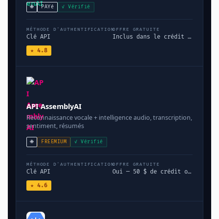
🌐
PAYé
✓ Vérifié
MÉTHODE D'AUTHENTIFICATION
OFFRE GRATUITE
Clé API
Inclus dans le crédit d'inscription de 5 $
★ 4.8
API AssemblyAI
Reconnaissance vocale + intelligence audio, transcription,
sentiment, résumés
🌐
FREEMIUM
✓ Vérifié
MÉTHODE D'AUTHENTIFICATION
OFFRE GRATUITE
Clé API
Oui — 50 $ de crédit offert à l'inscription
★ 4.6