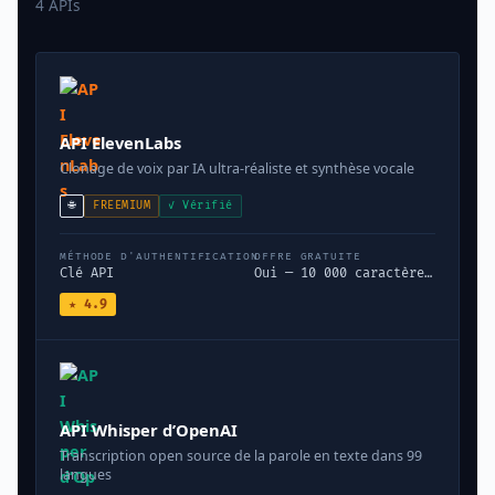
4 APIs
API ElevenLabs
Clonage de voix par IA ultra-réaliste et synthèse vocale
🌐
FREEMIUM
✓ Vérifié
MÉTHODE D'AUTHENTIFICATION
OFFRE GRATUITE
Clé API
Oui — 10 000 caractères/mois gratuits
★ 4.9
API Whisper d’OpenAI
Transcription open source de la parole en texte dans 99
langues