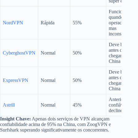
super eficaz
Funciona bem
quando
NordVPN
Rápida
55%
operacional,
mas
inconsistente
Deve baixar
antes de
CyberghostVPN
Normal
50%
chegar à
China
Deve baixar
antes de
ExpressVPN
Normal
50%
chegar à
China
Anteriormente
Astrill
Normal
45%
confiável, mas
declinou
Insight Chave:
Apenas dois serviços de VPN alcançam
confiabilidade acima de 95% na China, com ZoogVPN e
Surfshark superando significativamente os concorrentes.