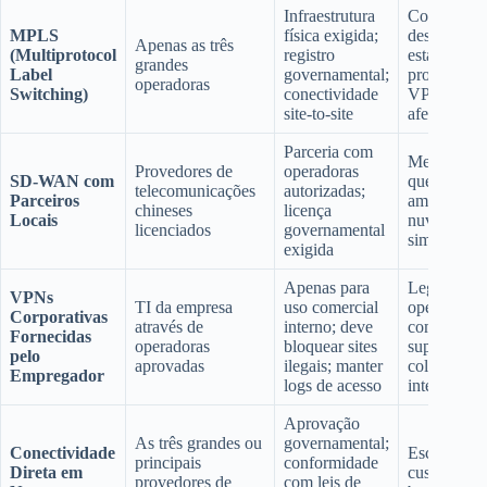
Infraestrutura
Confiável;
MPLS
física exigida;
desempenh
Apenas as três
(Multiprotocol
registro
estável;
grandes
Label
governamental;
proibição d
operadoras
Switching)
conectividade
VPN não
site-to-site
afeta
Parceria com
Menos car
Provedores de
operadoras
SD-WAN com
que MPLS;
telecomunicações
autorizadas;
Parceiros
amigável à
chineses
licença
Locais
nuvem;
licenciados
governamental
simplificad
exigida
Apenas para
Legal para
VPNs
TI da empresa
uso comercial
operações
Corporativas
através de
interno; deve
comerciais;
Fornecidas
operadoras
bloquear sites
suporta
pelo
aprovadas
ilegais; manter
colaboraçã
Empregador
logs de acesso
internacion
Aprovação
As três grandes ou
governamental;
Conectividade
Escalável;
principais
conformidade
Direta em
custo-
provedores de
com leis de