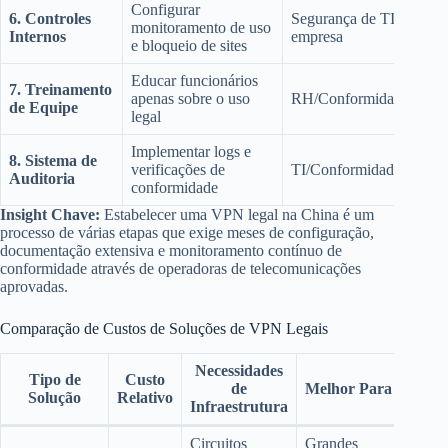
Configurar
6. Controles
Segurança de TI da
monitoramento de uso
Internos
empresa
e bloqueio de sites
Educar funcionários
7. Treinamento
apenas sobre o uso
RH/Conformidade
de Equipe
legal
Implementar logs e
8. Sistema de
verificações de
TI/Conformidade
Auditoria
conformidade
Insight Chave:
Estabelecer uma VPN legal na China é um
processo de várias etapas que exige meses de configuração,
documentação extensiva e monitoramento contínuo de
conformidade através de operadoras de telecomunicações
aprovadas.
Comparação de Custos de Soluções de VPN Legais
Necessidades
Tipo de
Custo
de
Melhor Para
Solução
Relativo
Infraestrutura
Circuitos
Grandes