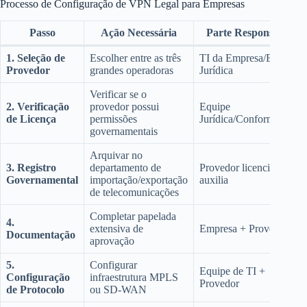
Processo de Configuração de VPN Legal para Empresas
Passo
Ação Necessária
Parte Responsável
1. Seleção de
Escolher entre as três
TI da Empresa/Equipe
Provedor
grandes operadoras
Jurídica
Verificar se o
2. Verificação
provedor possui
Equipe
de Licença
permissões
Jurídica/Conformidade
governamentais
Arquivar no
3. Registro
departamento de
Provedor licenciado
Governamental
importação/exportação
auxilia
de telecomunicações
Completar papelada
4.
extensiva de
Empresa + Provedor
Documentação
aprovação
5.
Configurar
Equipe de TI +
Configuração
infraestrutura MPLS
Provedor
de Protocolo
ou SD-WAN