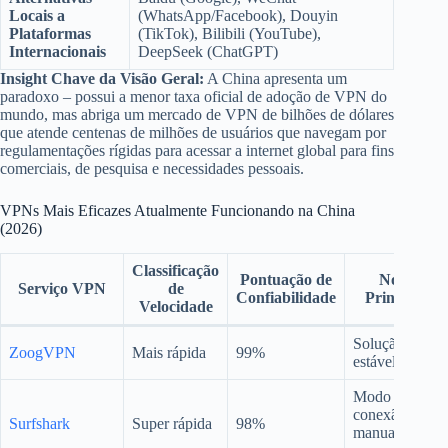
Locais a
(WhatsApp/Facebook), Douyin
Plataformas
(TikTok), Bilibili (YouTube),
Internacionais
DeepSeek (ChatGPT)
Insight Chave da Visão Geral:
A China apresenta um
paradoxo – possui a menor taxa oficial de adoção de VPN do
mundo, mas abriga um mercado de VPN de bilhões de dólares
que atende centenas de milhões de usuários que navegam por
regulamentações rígidas para acessar a internet global para fins
comerciais, de pesquisa e necessidades pessoais.
VPNs Mais Eficazes Atualmente Funcionando na China
(2026)
Classificação
Pontuação de
Notas
Serviço VPN
de
Confiabilidade
Principais
Velocidade
Solução mais
ZoogVPN
Mais rápida
99%
estável
Modo de
conexão
Surfshark
Super rápida
98%
manual é