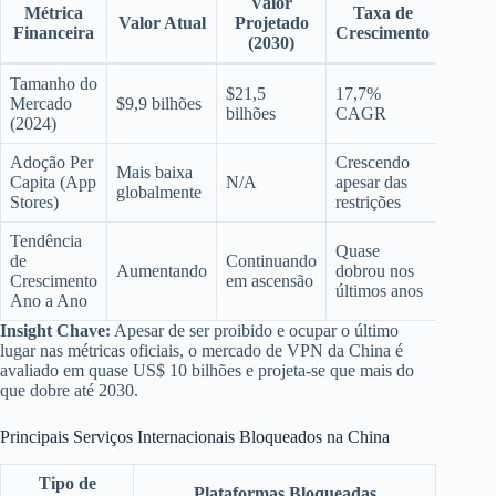
Valor
Métrica
Taxa de
Valor Atual
Projetado
Financeira
Crescimento
(2030)
Tamanho do
$21,5
17,7%
Mercado
$9,9 bilhões
bilhões
CAGR
(2024)
Adoção Per
Crescendo
Mais baixa
Capita (App
N/A
apesar das
globalmente
Stores)
restrições
Tendência
Quase
de
Continuando
Aumentando
dobrou nos
Crescimento
em ascensão
últimos anos
Ano a Ano
Insight Chave:
Apesar de ser proibido e ocupar o último
lugar nas métricas oficiais, o mercado de VPN da China é
avaliado em quase US$ 10 bilhões e projeta-se que mais do
que dobre até 2030.
Principais Serviços Internacionais Bloqueados na China
Tipo de
Plataformas Bloqueadas