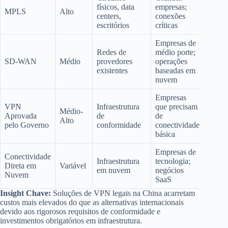
físicos, data
empresas;
MPLS
Alto
centers,
conexões
escritórios
críticas
Empresas de
Redes de
médio porte;
SD-WAN
Médio
provedores
operações
existentes
baseadas em
nuvem
Empresas
VPN
Infraestrutura
que precisam
Médio-
Aprovada
de
de
Alto
pelo Governo
conformidade
conectividade
básica
Empresas de
Conectividade
Infraestrutura
tecnologia;
Direta em
Variável
em nuvem
negócios
Nuvem
SaaS
Insight Chave:
Soluções de VPN legais na China acarretam
custos mais elevados do que as alternativas internacionais
devido aos rigorosos requisitos de conformidade e
investimentos obrigatórios em infraestrutura.