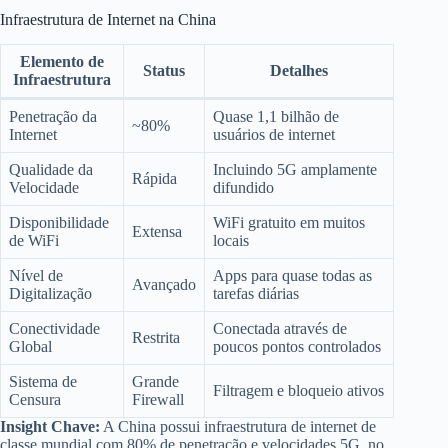
Infraestrutura de Internet na China
Elemento de
Status
Detalhes
Infraestrutura
Penetração da
Quase 1,1 bilhão de
~80%
Internet
usuários de internet
Qualidade da
Incluindo 5G amplamente
Rápida
Velocidade
difundido
Disponibilidade
WiFi gratuito em muitos
Extensa
de WiFi
locais
Nível de
Apps para quase todas as
Avançado
Digitalização
tarefas diárias
Conectividade
Conectada através de
Restrita
Global
poucos pontos controlados
Sistema de
Grande
Filtragem e bloqueio ativos
Censura
Firewall
Insight Chave:
A China possui infraestrutura de internet de
classe mundial com 80% de penetração e velocidades 5G, no