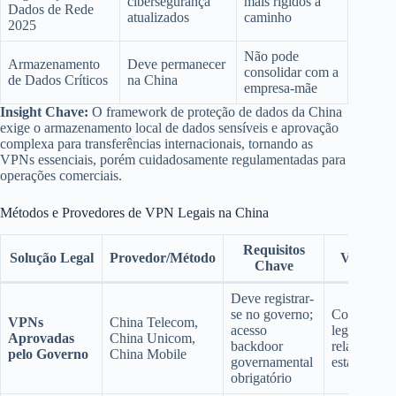
cibersegurança
mais rígidos a
Dados de Rede
atualizados
caminho
2025
Não pode
Armazenamento
Deve permanecer
consolidar com a
de Dados Críticos
na China
empresa-mãe
Insight Chave:
O framework de proteção de dados da China
exige o armazenamento local de dados sensíveis e aprovação
complexa para transferências internacionais, tornando as
VPNs essenciais, porém cuidadosamente regulamentadas para
operações comerciais.
Métodos e Provedores de VPN Legais na China
Requisitos
Solução Legal
Provedor/Método
Vantage
Chave
Deve registrar-
se no governo;
Conformid
VPNs
China Telecom,
acesso
legal;
Aprovadas
China Unicom,
backdoor
relativamen
pelo Governo
China Mobile
governamental
estável
obrigatório