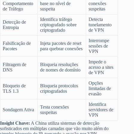
Comportamento
base no nível de
conexões
de Tráfego
suspeita
suspeitas
Identifica tráfego
Detecta
Detecção de
criptografado sobre
tunelamento
Entropia
criptografado
de VPN
Interrompe
Falsificação de
Injeta pacotes de reset
sessões de
Pacotes
para quebrar conexões
VPN
Impede o
Filtragem de
Bloqueia resoluções
acesso a sites
DNS
de nomes de domínio
de VPN
Opções
Bloqueio de
Bloqueia protocolos
limitadas de
TLS 1.3
criptografados
evasão
Identifica
Testa conexões
Sondagem Ativa
servidores de
suspeitas
VPN
Insight Chave:
A China utiliza sistemas de detecção
sofisticados em múltiplas camadas que vão muito além do
simples bloqueio de IP, tornando a evasão por VPN