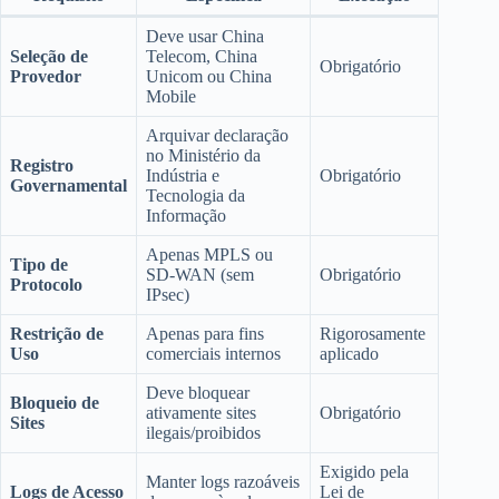
Deve usar China
Seleção de
Telecom, China
Obrigatório
Provedor
Unicom ou China
Mobile
Arquivar declaração
no Ministério da
Registro
Indústria e
Obrigatório
Governamental
Tecnologia da
Informação
Apenas MPLS ou
Tipo de
SD-WAN (sem
Obrigatório
Protocolo
IPsec)
Restrição de
Apenas para fins
Rigorosamente
Uso
comerciais internos
aplicado
Deve bloquear
Bloqueio de
ativamente sites
Obrigatório
Sites
ilegais/proibidos
Exigido pela
Manter logs razoáveis
Logs de Acesso
Lei de