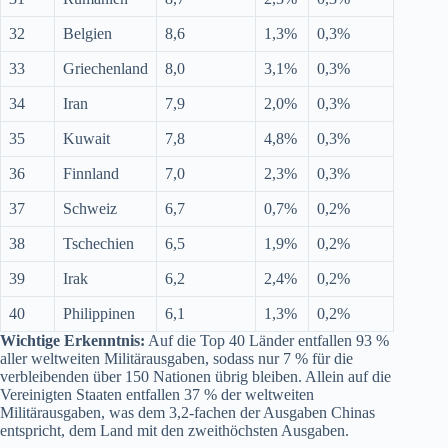
32
Belgien
8,6
1,3%
0,3%
33
Griechenland
8,0
3,1%
0,3%
34
Iran
7,9
2,0%
0,3%
35
Kuwait
7,8
4,8%
0,3%
36
Finnland
7,0
2,3%
0,3%
37
Schweiz
6,7
0,7%
0,2%
38
Tschechien
6,5
1,9%
0,2%
39
Irak
6,2
2,4%
0,2%
40
Philippinen
6,1
1,3%
0,2%
Wichtige Erkenntnis:
Auf die Top 40 Länder entfallen 93 %
aller weltweiten Militärausgaben, sodass nur 7 % für die
verbleibenden über 150 Nationen übrig bleiben. Allein auf die
Vereinigten Staaten entfallen 37 % der weltweiten
Militärausgaben, was dem 3,2-fachen der Ausgaben Chinas
entspricht, dem Land mit den zweithöchsten Ausgaben.