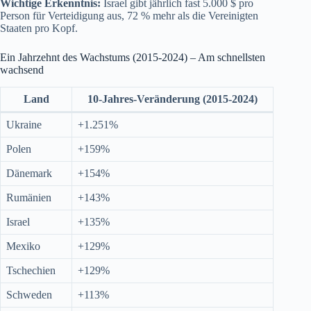
Wichtige Erkenntnis:
Israel gibt jährlich fast 5.000 $ pro
Person für Verteidigung aus, 72 % mehr als die Vereinigten
Staaten pro Kopf.
Ein Jahrzehnt des Wachstums (2015-2024) – Am schnellsten
wachsend
Land
10-Jahres-Veränderung (2015-2024)
Ukraine
+1.251%
Polen
+159%
Dänemark
+154%
Rumänien
+143%
Israel
+135%
Mexiko
+129%
Tschechien
+129%
Schweden
+113%