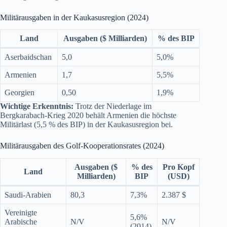
Militärausgaben in der Kaukasusregion (2024)
Land
Ausgaben ($ Milliarden)
% des BIP
Aserbaidschan
5,0
5,0%
Armenien
1,7
5,5%
Georgien
0,50
1,9%
Wichtige Erkenntnis:
Trotz der Niederlage im
Bergkarabach-Krieg 2020 behält Armenien die höchste
Militärlast (5,5 % des BIP) in der Kaukasusregion bei.
Militärausgaben des Golf-Kooperationsrates (2024)
Ausgaben ($
% des
Pro Kopf
Land
Milliarden)
BIP
(USD)
Saudi-Arabien
80,3
7,3%
2.387 $
Vereinigte
5,6%
Arabische
N/V
N/V
(2014)