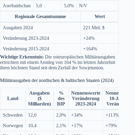
Aserbaidschan
5,0
5,0%
N/V
Regionale Gesamtsumme
Wert
Ausgaben 2024
221 Mrd. $
Veränderung 2023-2024
+24%
Veränderung 2015-2024
+164%
Wichtige Erkenntnis:
Die osteuropäischen Militärausgaben
erreichten mit einem Anstieg von 164 % im letzten Jahrzehnt
ihren höchsten Stand seit dem Zerfall der Sowjetunion.
Militärausgaben der nordischen & baltischen Staaten (2024)
Ausgaben
%
Nennenswerte
Nennenswerte
Land
($
des
Veränderung
10-Jahres-
Milliarden)
BIP
2023-2024
Veränderung
Schweden
12,0
2,0%
+34%
+113%
Norwegen
10,4
2,1%
+17%
+79%