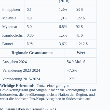
(2018)
Philippinen
6,1
1,3%
53 $
Malaysia
4,8
1,0%
122 $
Myanmar
5,0
6,8%
92 $
Kambodscha
0,86
1,5%
41 $
Brunei
N/V
3,6%
1.212 $
Regionale Gesamtsumme
Wert
Ausgaben 2024
54,9 Mrd. $
Veränderung 2023-2024
+7,5%
Veränderung 2015-2024
+27%
Wichtige Erkenntnis:
Trotz seiner geringen
Bevölkerungszahl gibt Singapur mehr für Verteidigung aus als
Indonesien, die bevölkerungsreichste Nation der Region, und
weist die höchsten Pro-Kopf-Ausgaben in Südostasien auf.
Militärausgaben in Ozeanien (2024)