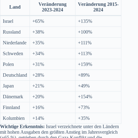
Veränderung
Veränderung 2015-
Land
2023-2024
2024
Israel
+65%
+135%
Russland
+38%
+100%
Niederlande
+35%
+111%
Schweden
+34%
+113%
Polen
+31%
+159%
Deutschland
+28%
+89%
Japan
+21%
+49%
Dänemark
+20%
+154%
Finnland
+16%
+73%
Kolumbien
+14%
+35%
Wichtige Erkenntnis:
Israel verzeichnete unter den Ländern
mit hohen Ausgaben den größten Anstieg im Jahresvergleich
(+65 %), getrieben durch den Gaza-Konflikt und die