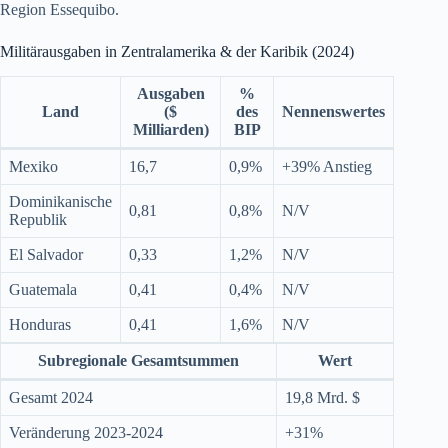
Region Essequibo.
Militärausgaben in Zentralamerika & der Karibik (2024)
Ausgaben
%
Land
($
des
Nennenswertes
Milliarden)
BIP
Mexiko
16,7
0,9%
+39% Anstieg
Dominikanische
0,81
0,8%
N/V
Republik
El Salvador
0,33
1,2%
N/V
Guatemala
0,41
0,4%
N/V
Honduras
0,41
1,6%
N/V
Subregionale Gesamtsummen
Wert
Gesamt 2024
19,8 Mrd. $
Veränderung 2023-2024
+31%