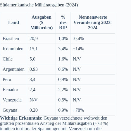
Südamerikanische Militärausgaben (2024)
Ausgaben
%
Nennenswerte
Land
($
des
Veränderung 2023-
Milliarden)
BIP
2024
Brasilien
20,9
1,0%
-0,4%
Kolumbien
15,1
3,4%
+14%
Chile
5,0
1,6%
N/V
Argentinien
0,93
0,6%
N/V
Peru
3,4
0,9%
N/V
Ecuador
2,4
2,2%
N/V
Venezuela
N/V
0,5%
N/V
Guyana
0,20
0,9%
+78%
Wichtige Erkenntnis:
Guyana verzeichnete weltweit den
größten prozentualen Anstieg der Militärausgaben (+78 %)
inmitten territorialer Spannungen mit Venezuela um die