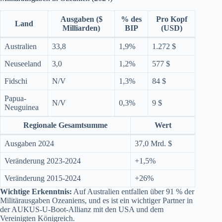
Ausgaben ($
% des
Pro Kopf
Land
Milliarden)
BIP
(USD)
Australien
33,8
1,9%
1.272 $
Neuseeland
3,0
1,2%
577 $
Fidschi
N/V
1,3%
84 $
Papua-
N/V
0,3%
9 $
Neuguinea
Regionale Gesamtsumme
Wert
Ausgaben 2024
37,0 Mrd. $
Veränderung 2023-2024
+1,5%
Veränderung 2015-2024
+26%
Wichtige Erkenntnis:
Auf Australien entfallen über 91 % der
Militärausgaben Ozeaniens, und es ist ein wichtiger Partner in
der AUKUS-U-Boot-Allianz mit den USA und dem
Vereinigten Königreich.