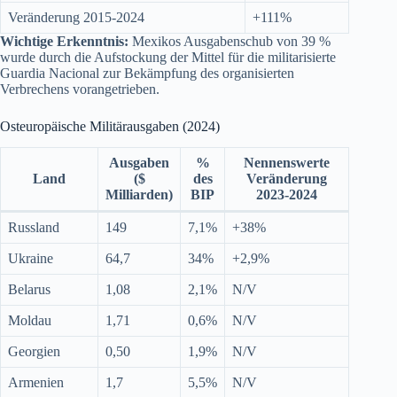
Veränderung 2015-2024
+111%
Wichtige Erkenntnis:
Mexikos Ausgabenschub von 39 %
wurde durch die Aufstockung der Mittel für die militarisierte
Guardia Nacional zur Bekämpfung des organisierten
Verbrechens vorangetrieben.
Osteuropäische Militärausgaben (2024)
Ausgaben
%
Nennenswerte
Land
($
des
Veränderung
Milliarden)
BIP
2023-2024
Russland
149
7,1%
+38%
Ukraine
64,7
34%
+2,9%
Belarus
1,08
2,1%
N/V
Moldau
1,71
0,6%
N/V
Georgien
0,50
1,9%
N/V
Armenien
1,7
5,5%
N/V