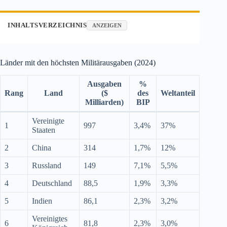
INHALTSVERZEICHNIS
ANZEIGEN
Länder mit den höchsten Militärausgaben (2024)
Ausgaben
%
Rang
Land
($
des
Weltanteil
Milliarden)
BIP
Vereinigte
1
997
3,4%
37%
Staaten
2
China
314
1,7%
12%
3
Russland
149
7,1%
5,5%
4
Deutschland
88,5
1,9%
3,3%
5
Indien
86,1
2,3%
3,2%
Vereinigtes
6
81,8
2,3%
3,0%