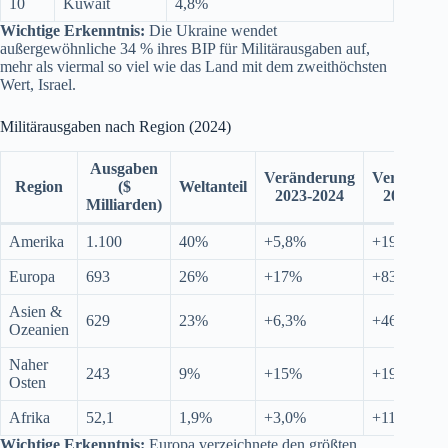
10
Kuwait
4,8%
Wichtige Erkenntnis:
Die Ukraine wendet
außergewöhnliche 34 % ihres BIP für Militärausgaben auf,
mehr als viermal so viel wie das Land mit dem zweithöchsten
Wert, Israel.
Militärausgaben nach Region (2024)
Ausgaben
Veränderung
Veränderu
Region
($
Weltanteil
2023-2024
2015-202
Milliarden)
Amerika
1.100
40%
+5,8%
+19%
Europa
693
26%
+17%
+83%
Asien &
629
23%
+6,3%
+46%
Ozeanien
Naher
243
9%
+15%
+19%
Osten
Afrika
52,1
1,9%
+3,0%
+11%
Wichtige Erkenntnis:
Europa verzeichnete den größten