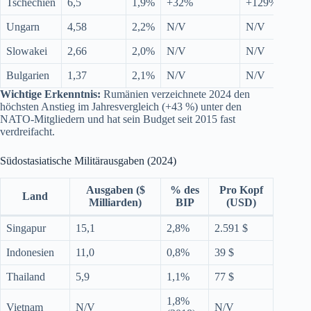
Tschechien
6,5
1,9%
+32%
+129%
Ungarn
4,58
2,2%
N/V
N/V
Slowakei
2,66
2,0%
N/V
N/V
Bulgarien
1,37
2,1%
N/V
N/V
Wichtige Erkenntnis:
Rumänien verzeichnete 2024 den
höchsten Anstieg im Jahresvergleich (+43 %) unter den
NATO-Mitgliedern und hat sein Budget seit 2015 fast
verdreifacht.
Südostasiatische Militärausgaben (2024)
Ausgaben ($
% des
Pro Kopf
Land
Milliarden)
BIP
(USD)
Singapur
15,1
2,8%
2.591 $
Indonesien
11,0
0,8%
39 $
Thailand
5,9
1,1%
77 $
1,8%
Vietnam
N/V
N/V