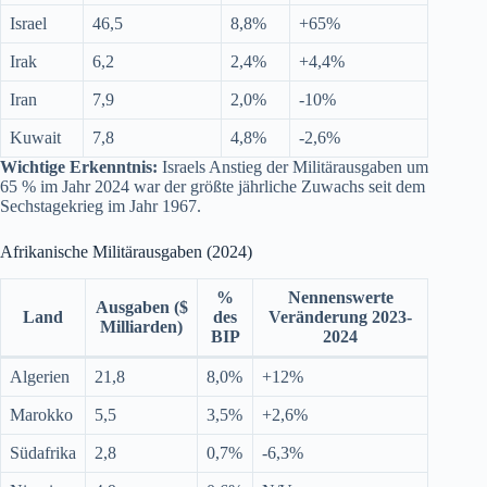
Israel
46,5
8,8%
+65%
Irak
6,2
2,4%
+4,4%
Iran
7,9
2,0%
-10%
Kuwait
7,8
4,8%
-2,6%
Wichtige Erkenntnis:
Israels Anstieg der Militärausgaben um
65 % im Jahr 2024 war der größte jährliche Zuwachs seit dem
Sechstagekrieg im Jahr 1967.
Afrikanische Militärausgaben (2024)
%
Nennenswerte
Ausgaben ($
Land
des
Veränderung 2023-
Milliarden)
BIP
2024
Algerien
21,8
8,0%
+12%
Marokko
5,5
3,5%
+2,6%
Südafrika
2,8
0,7%
-6,3%