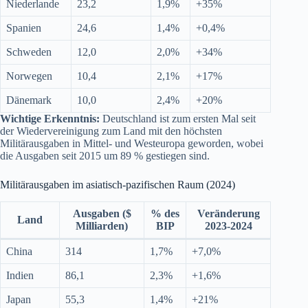
Niederlande
23,2
1,9%
+35%
Spanien
24,6
1,4%
+0,4%
Schweden
12,0
2,0%
+34%
Norwegen
10,4
2,1%
+17%
Dänemark
10,0
2,4%
+20%
Wichtige Erkenntnis:
Deutschland ist zum ersten Mal seit
der Wiedervereinigung zum Land mit den höchsten
Militärausgaben in Mittel- und Westeuropa geworden, wobei
die Ausgaben seit 2015 um 89 % gestiegen sind.
Militärausgaben im asiatisch-pazifischen Raum (2024)
Ausgaben ($
% des
Veränderung
Land
Milliarden)
BIP
2023-2024
China
314
1,7%
+7,0%
Indien
86,1
2,3%
+1,6%
Japan
55,3
1,4%
+21%