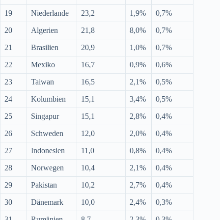
19
Niederlande
23,2
1,9%
0,7%
20
Algerien
21,8
8,0%
0,7%
21
Brasilien
20,9
1,0%
0,7%
22
Mexiko
16,7
0,9%
0,6%
23
Taiwan
16,5
2,1%
0,5%
24
Kolumbien
15,1
3,4%
0,5%
25
Singapur
15,1
2,8%
0,4%
26
Schweden
12,0
2,0%
0,4%
27
Indonesien
11,0
0,8%
0,4%
28
Norwegen
10,4
2,1%
0,4%
29
Pakistan
10,2
2,7%
0,4%
30
Dänemark
10,0
2,4%
0,3%
31
Rumänien
8,7
2,3%
0,3%