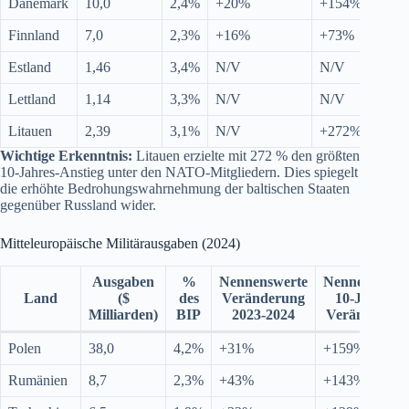
Dänemark
10,0
2,4%
+20%
+154%
Finnland
7,0
2,3%
+16%
+73%
Estland
1,46
3,4%
N/V
N/V
Lettland
1,14
3,3%
N/V
N/V
Litauen
2,39
3,1%
N/V
+272%
Wichtige Erkenntnis:
Litauen erzielte mit 272 % den größten
10-Jahres-Anstieg unter den NATO-Mitgliedern. Dies spiegelt
die erhöhte Bedrohungswahrnehmung der baltischen Staaten
gegenüber Russland wider.
Mitteleuropäische Militärausgaben (2024)
Ausgaben
%
Nennenswerte
Nennenswert
Land
($
des
Veränderung
10-Jahres-
Milliarden)
BIP
2023-2024
Veränderung
Polen
38,0
4,2%
+31%
+159%
Rumänien
8,7
2,3%
+43%
+143%