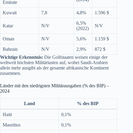
Emirate
Kuwait
7,8
4,8%
1.596 $
6,5%
Katar
N/V
N/V
(2022)
Oman
N/V
5,6%
1.159 $
Bahrain
N/V
2,9%
872 $
Wichtige Erkenntnis:
Die Golfstaaten weisen einige der
weltweit höchsten Militärlasten auf, wobei Saudi-Arabien
allein mehr ausgibt als der gesamte afrikanische Kontinent
zusammen.
Länder mit den niedrigsten Militärausgaben (% des BIP) –
2024
Land
% des BIP
Haiti
0,1%
Mauritius
0,1%