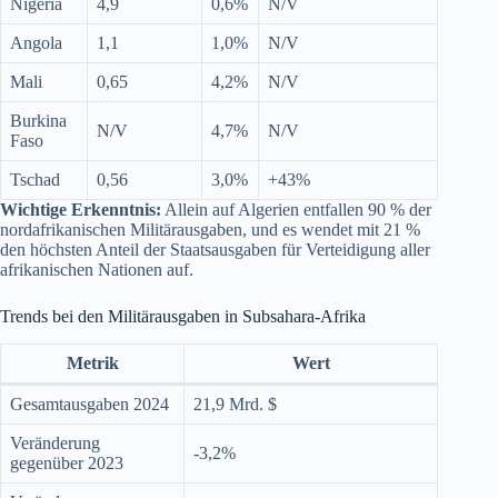
Nigeria
4,9
0,6%
N/V
Angola
1,1
1,0%
N/V
Mali
0,65
4,2%
N/V
Burkina
N/V
4,7%
N/V
Faso
Tschad
0,56
3,0%
+43%
Wichtige Erkenntnis:
Allein auf Algerien entfallen 90 % der
nordafrikanischen Militärausgaben, und es wendet mit 21 %
den höchsten Anteil der Staatsausgaben für Verteidigung aller
afrikanischen Nationen auf.
Trends bei den Militärausgaben in Subsahara-Afrika
Metrik
Wert
Gesamtausgaben 2024
21,9 Mrd. $
Veränderung
-3,2%
gegenüber 2023