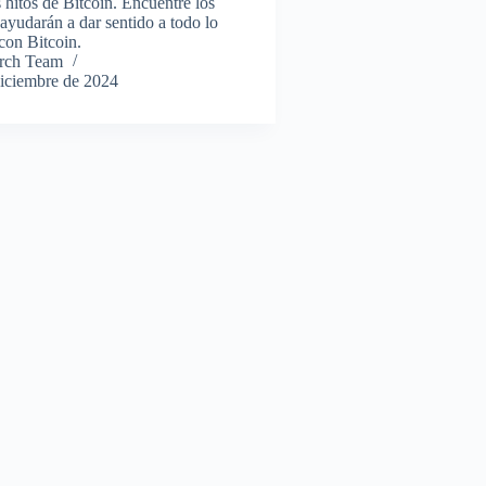
s hitos de Bitcoin. Encuentre los
 ayudarán a dar sentido a todo lo
con Bitcoin.
rch Team
diciembre de 2024