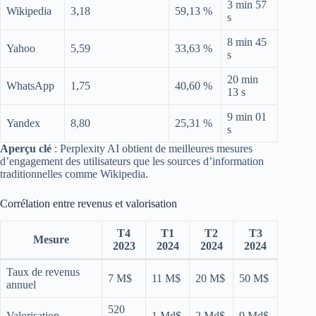
3 min 57
Wikipedia
3,18
59,13 %
s
8 min 45
Yahoo
5,59
33,63 %
s
20 min
WhatsApp
1,75
40,60 %
13 s
9 min 01
Yandex
8,80
25,31 %
s
Aperçu clé
: Perplexity AI obtient de meilleures mesures
d’engagement des utilisateurs que les sources d’information
traditionnelles comme Wikipedia.
Corrélation entre revenus et valorisation
T4
T1
T2
T3
Mesure
2023
2024
2024
2024
Taux de revenus
7 M$
11 M$
20 M$
50 M$
annuel
520
Valorisation
1 Md$
2 Md$
9 Md$