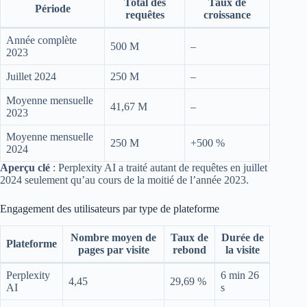
Total des
Taux de
Période
requêtes
croissance
Année complète
500 M
–
2023
Juillet 2024
250 M
–
Moyenne mensuelle
41,67 M
–
2023
Moyenne mensuelle
250 M
+500 %
2024
Aperçu clé
: Perplexity AI a traité autant de requêtes en juillet
2024 seulement qu’au cours de la moitié de l’année 2023.
Engagement des utilisateurs par type de plateforme
Nombre moyen de
Taux de
Durée de
Plateforme
pages par visite
rebond
la visite
Perplexity
6 min 26
4,45
29,69 %
AI
s