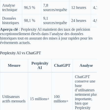
Analyse
7,8
96,5 %
12 heures
4,7/5
technique
sources/requête
Données
9,1
98,1 %
24 heures
4,9/5
historiques
sources/requête
Aperçu clé
: Perplexity AI maintient des taux de précision
exceptionnellement élevés dans l’analyse des données
historiques tout en assurant des mises à jour rapides pour les
événements actuels.
Perplexity AI vs ChatGPT
Perplexity
Mesure
ChatGPT
Analyse
AI
ChatGPT
conserve une
base
d’utilisateurs
nettement plus
Utilisateurs
100
15 millions+
importante,
actifs mensuels
millions+
bien que
Perplexity