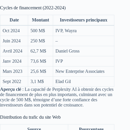
Cycles de financement (2022-2024)
Date
Montant
Investisseurs principaux
Oct 2024
500 M$
IVP, Wayra
Juin 2024
250 M$
–
Avril 2024
62,7 M$
Daniel Gross
Janv 2024
73,6 M$
IVP
Mars 2023
25,6 M$
New Enterprise Associates
Sept 2022
3,1 M$
Elad Gil
Aperçu clé
: La capacité de Perplexity AI à obtenir des cycles
de financement de plus en plus importants, culminant avec un
cycle de 500 M$, témoigne d’une forte confiance des
investisseurs dans son potentiel de croissance.
Distribution du trafic du site Web
Source
Pourcentage