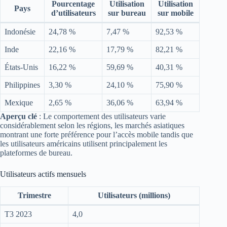
Pourcentage
Utilisation
Utilisation
Pays
d’utilisateurs
sur bureau
sur mobile
Indonésie
24,78 %
7,47 %
92,53 %
Inde
22,16 %
17,79 %
82,21 %
États-Unis
16,22 %
59,69 %
40,31 %
Philippines
3,30 %
24,10 %
75,90 %
Mexique
2,65 %
36,06 %
63,94 %
Aperçu clé
: Le comportement des utilisateurs varie
considérablement selon les régions, les marchés asiatiques
montrant une forte préférence pour l’accès mobile tandis que
les utilisateurs américains utilisent principalement les
plateformes de bureau.
Utilisateurs actifs mensuels
Trimestre
Utilisateurs (millions)
T3 2023
4,0