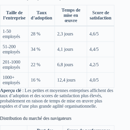
Temps de
Taille de
Taux
Score de
mise en
l’entreprise
d’adoption
satisfaction
œuvre
1-50
28 %
2,3 jours
4,6/5
employés
51-200
34 %
4,1 jours
4,4/5
employés
201-1000
22 %
6,8 jours
4,2/5
employés
1000+
16 %
12,4 jours
4,0/5
employés
Aperçu clé
: Les petites et moyennes entreprises affichent des
taux d’adoption et des scores de satisfaction plus élevés,
probablement en raison de temps de mise en œuvre plus
rapides et d’une plus grande agilité organisationnelle.
Distribution du marché des navigateurs