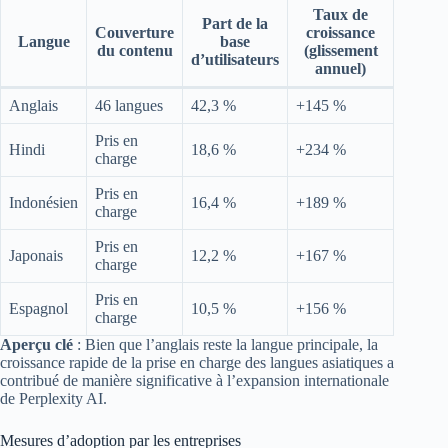
Taux de
Part de la
Couverture
croissance
Langue
base
du contenu
(glissement
d’utilisateurs
annuel)
Anglais
46 langues
42,3 %
+145 %
Pris en
Hindi
18,6 %
+234 %
charge
Pris en
Indonésien
16,4 %
+189 %
charge
Pris en
Japonais
12,2 %
+167 %
charge
Pris en
Espagnol
10,5 %
+156 %
charge
Aperçu clé
: Bien que l’anglais reste la langue principale, la
croissance rapide de la prise en charge des langues asiatiques a
contribué de manière significative à l’expansion internationale
de Perplexity AI.
Mesures d’adoption par les entreprises