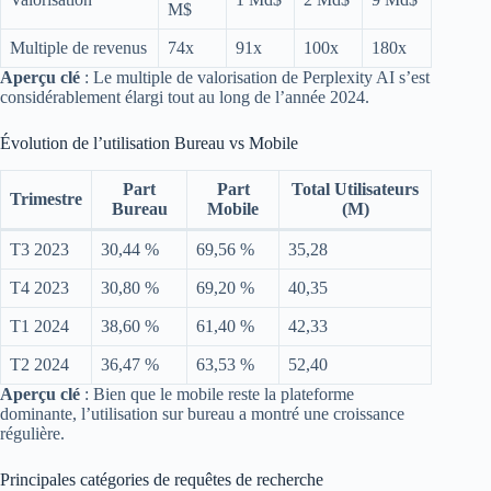
M$
Multiple de revenus
74x
91x
100x
180x
Aperçu clé
: Le multiple de valorisation de Perplexity AI s’est
considérablement élargi tout au long de l’année 2024.
Évolution de l’utilisation Bureau vs Mobile
Part
Part
Total Utilisateurs
Trimestre
Bureau
Mobile
(M)
T3 2023
30,44 %
69,56 %
35,28
T4 2023
30,80 %
69,20 %
40,35
T1 2024
38,60 %
61,40 %
42,33
T2 2024
36,47 %
63,53 %
52,40
Aperçu clé
: Bien que le mobile reste la plateforme
dominante, l’utilisation sur bureau a montré une croissance
régulière.
Principales catégories de requêtes de recherche