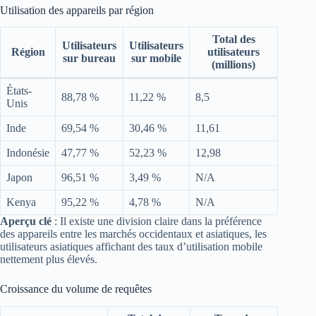
Utilisation des appareils par région
Total des
Utilisateurs
Utilisateurs
Région
utilisateurs
sur bureau
sur mobile
(millions)
États-
88,78 %
11,22 %
8,5
Unis
Inde
69,54 %
30,46 %
11,61
Indonésie
47,77 %
52,23 %
12,98
Japon
96,51 %
3,49 %
N/A
Kenya
95,22 %
4,78 %
N/A
Aperçu clé
: Il existe une division claire dans la préférence
des appareils entre les marchés occidentaux et asiatiques, les
utilisateurs asiatiques affichant des taux d’utilisation mobile
nettement plus élevés.
Croissance du volume de requêtes