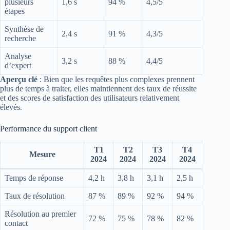
plusieurs
1,6 s
94 %
4,5/5
étapes
Synthèse de
2,4 s
91 %
4,3/5
recherche
Analyse
3,2 s
88 %
4,4/5
d’expert
Aperçu clé
: Bien que les requêtes plus complexes prennent
plus de temps à traiter, elles maintiennent des taux de réussite
et des scores de satisfaction des utilisateurs relativement
élevés.
Performance du support client
T1
T2
T3
T4
Mesure
2024
2024
2024
2024
Temps de réponse
4,2 h
3,8 h
3,1 h
2,5 h
Taux de résolution
87 %
89 %
92 %
94 %
Résolution au premier
72 %
75 %
78 %
82 %
contact