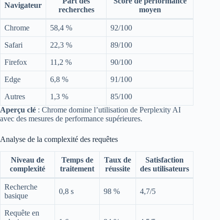
Part des
Score de performance
Navigateur
recherches
moyen
Chrome
58,4 %
92/100
Safari
22,3 %
89/100
Firefox
11,2 %
90/100
Edge
6,8 %
91/100
Autres
1,3 %
85/100
Aperçu clé
: Chrome domine l’utilisation de Perplexity AI
avec des mesures de performance supérieures.
Analyse de la complexité des requêtes
Niveau de
Temps de
Taux de
Satisfaction
complexité
traitement
réussite
des utilisateurs
Recherche
0,8 s
98 %
4,7/5
basique
Requête en