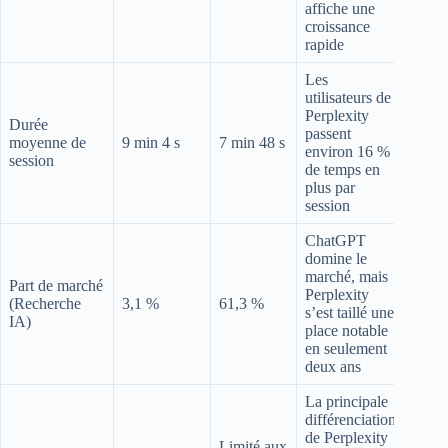
affiche une
croissance
rapide
Les
utilisateurs de
Perplexity
Durée
passent
moyenne de
9 min 4 s
7 min 48 s
environ 16 %
session
de temps en
plus par
session
ChatGPT
domine le
marché, mais
Part de marché
Perplexity
(Recherche
3,1 %
61,3 %
s’est taillé une
IA)
place notable
en seulement
deux ans
La principale
différenciation
de Perplexity
Limité aux