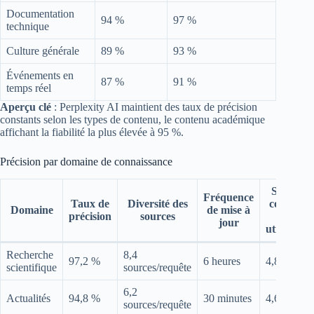
Documentation
94 %
97 %
technique
Culture générale
89 %
93 %
Événements en
87 %
91 %
temps réel
Aperçu clé
: Perplexity AI maintient des taux de précision
constants selon les types de contenu, le contenu académique
affichant la fiabilité la plus élevée à 95 %.
Précision par domaine de connaissance
Score de
Fréquence
Taux de
Diversité des
confiance
Domaine
de mise à
précision
sources
des
jour
utilisateur
Recherche
8,4
97,2 %
6 heures
4,8/5
scientifique
sources/requête
6,2
Actualités
94,8 %
30 minutes
4,6/5
sources/requête