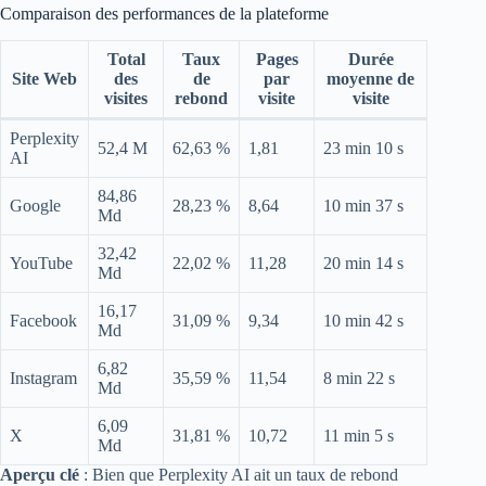
Comparaison des performances de la plateforme
Total
Taux
Pages
Durée
Site Web
des
de
par
moyenne de
visites
rebond
visite
visite
Perplexity
52,4 M
62,63 %
1,81
23 min 10 s
AI
84,86
Google
28,23 %
8,64
10 min 37 s
Md
32,42
YouTube
22,02 %
11,28
20 min 14 s
Md
16,17
Facebook
31,09 %
9,34
10 min 42 s
Md
6,82
Instagram
35,59 %
11,54
8 min 22 s
Md
6,09
X
31,81 %
10,72
11 min 5 s
Md
Aperçu clé
: Bien que Perplexity AI ait un taux de rebond