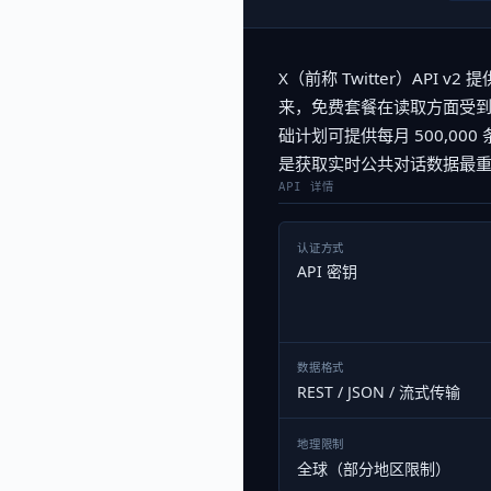
X（前称 Twitter）API
来，免费套餐在读取方面受到严
础计划可提供每月 500,00
是获取实时公共对话数据最
API 详情
认证方式
API 密钥
数据格式
REST / JSON / 流式传输
地理限制
全球（部分地区限制）