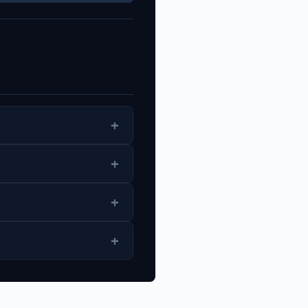
+
+
+
+