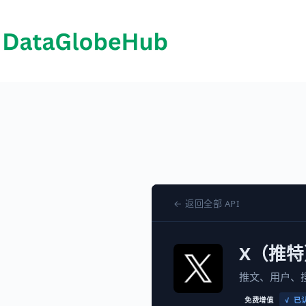
跳
至
内
容
← 返回全部 API
X（推特
推文、用户、
免费增值
✓ 已