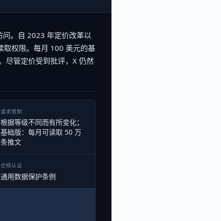
访问。自 2023 年定价改革以
取权限。每月 100 美元的基
量。尽管定价受到批评，X 仍然
。
请求限制
根据等级不同而有所变化；
基础版：每月可读取 50 万
条推文
合规认证
通用数据保护条例