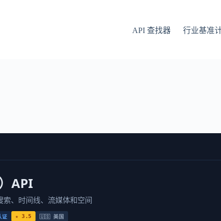
API 查找器
行业基准
）API
搜索、时间线、流媒体和空间
★ 3.5
认证
🇺🇸 美国