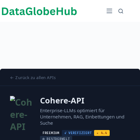
Zum
Inhalt
springen
← Zurück zu allen APIs
Cohere-API
Enterprise-LLMs optimiert für
Unternehmen, RAG, Einbettungen und
Suche
FREEMIUM
✓ VERIFIZIERT
★ 4.4
🌐 RESTDERWELT